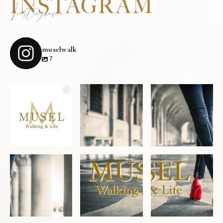
muselwalk
7
浅井香葉子がプロデュ
ースする
@asaikayoko
MUSEL Walking
...