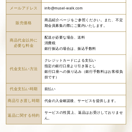
て個人情報を取り扱います。 当社で収集する個人情報の利用目的は
メールアドレス
info@musel-walk.com
以下の通りです。
商品紹介ページをご参照ください。また、不定
・利用規約、利用料金表に基づいた各サービスの利用料金のご請求
販売価格
期会員募集の際にご案内いたします。
先として
・お申し込み、退会、ご登録情報変更時の確認メールの送信宛先と
配送が必要な場合、送料
商品代金以外に
して
消費税
必要な料金
・当社又は当社が提供する各サービスに関していただいたお問い合
銀行振込の場合は、振込手数料
わせに関する内容確認、調査、又はご返信時の参照情報として
クレジットカードによる支払い
・当社が提供する各サービスの障害情報、メンテナンス情報等技術
指定の銀行口座より引き落とし
的なサポートに関する情報又は新サービス、新商品、機能改善等
代金支払い方法
銀行口座への振り込み（銀行手数料はお客様負
お客様に有用と思われる情報の告知の送付のため
担です）
・商品や景品、プレゼント等の発送のため
・個人として特定できない範囲において統計情報として集計し、お
代金支払い時期
前払い
客様に有用なサービス開発の参考資料として
・各サービスにてお客様の意思により関連する機能を利用する際の
商品引き渡し時期
代金の入金確認後、サービスを提供します。
参照情報として
サービスの性質上、返品はお受けしておりませ
・当社が提供する各サービス及びそれに関連するサービスのご提
返品に関する特約
ん。
供、並びに当社サービス利用者の管理のため
・お客様本人からあらかじめ同意を得ている場合に、個人情報を第