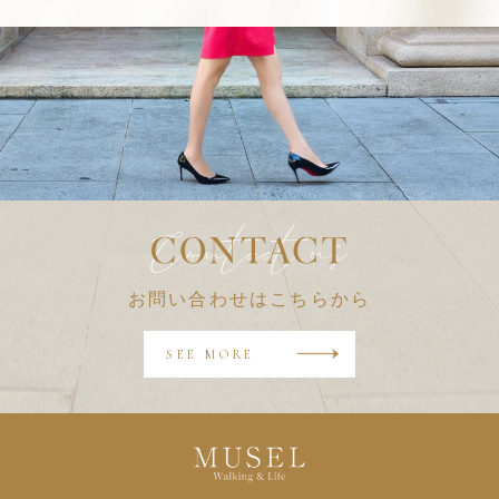
三者に提供するため
・その他、各サービスの提供に当たり利用目的を公表の上、同意を
いただいた利用目的のため
４. 利用目的の範囲内での利用
当社は、あらかじめ特定し公表した利用目的の達成に必要な範囲内
でのみお客様の個人情報を取り扱います。但し、『電気通信事業に
おける個人情報保護に関するガイドライン』第6条第3項にある以下
の各号に該当する場合は、予め特定し公表した利用目的の達成に必
要な範囲を超えてお客様の個人情報を取り扱うことがあります。
お問い合わせはこちらから
・法令に基づく場合
・人の生命、身体又は財産の保護のために必要がある場合であっ
SEE MORE
て、本人の同意を得ることが困難であるとき
・公衆衛生の向上又は児童の健全な育成の推進のために特に必要が
ある場合であって、本人の同意を得ることが困難であるとき
・国の機関若しくは地方公共団体又はその委託を受けた者が法令の
定める事務を遂行することに対して協力する必要がある場合であ
って、本人の同意を得ることにより当該事務の遂行に支障を及ぼ