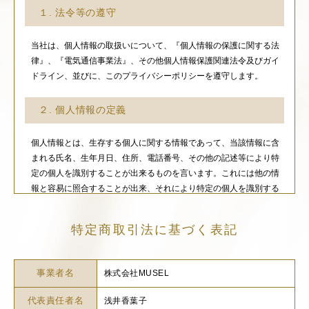
１. 法令等の遵守
当社は、個人情報の取扱いについて、『個人情報の保護に関する法
律』、『電気通信事業法』、その他個人情報保護関連法令及びガイ
ドライン、並びに、このプライバシーポリシーを遵守します。
２. 個人情報の定義
個人情報とは、生存する個人に関する情報であって、当該情報に含
まれる氏名、生年月日、住所、電話番号、その他の記述等により特
定の個人を識別することが出来るものを言います。これには他の情
報と容易に照合することが出来、それにより特定の個人を識別する
ことが出来る情報も含みます。
特定商取引法に基づく表記
３. 個人情報の利用目的について
当社では、本プライバシーポリシー内または各サービスのウェブサ
事業者名
株式会社MUSEL
イト内において、あらかじめ利用目的を可能な限り特定し公表した
代表責任者名
上で、個人情報を収集します。また、公表した利用目的にしたがっ
浅井香葉子